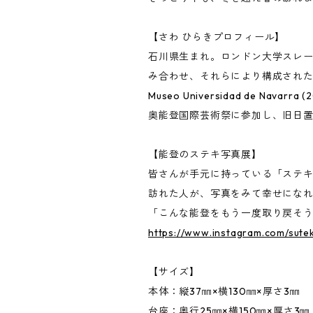
【さわ ひらきプロフィール】
石川県生まれ。ロンドン大学スレ
み合わせ、それらにより構成された空間
Museo Universidad de Nava
奥能登国際芸術祭に参加し、旧日
【能登のステキ写真展】
皆さんが手元に持っている「ステ
訪れた人が、写真をみて幸せにな
「こんな能登をもう一度取り戻そ
https://www.instagram.com/sutek
【サイズ】
本体：縦37㎜×横130㎜×厚さ3㎜
台座：奥行25㎜×横150㎜×厚さ3㎜