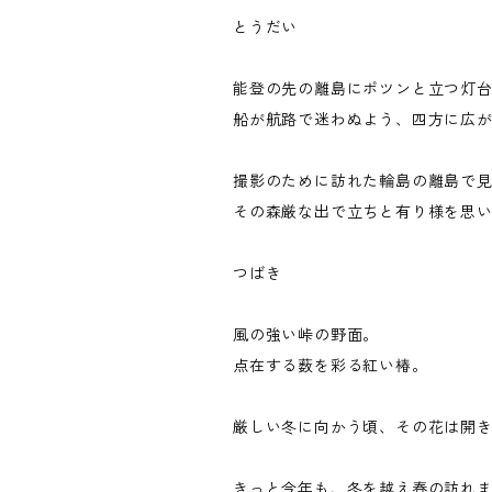
とうだい
能登の先の離島にポツンと立つ灯
船が航路で迷わぬよう、四方に広
撮影のために訪れた輪島の離島で
その森厳な出で立ちと有り様を思い
つばき
風の強い峠の野面。
点在する薮を彩る紅い椿。
厳しい冬に向かう頃、その花は開
きっと今年も、冬を越え春の訪れ