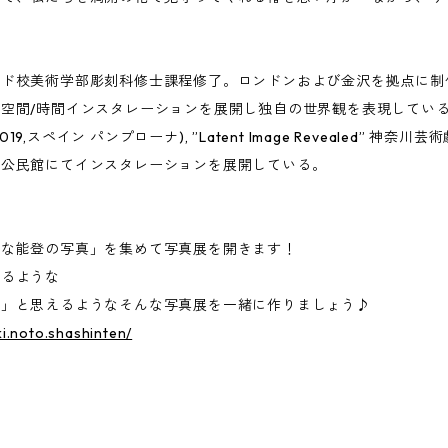
ード校美術学部彫刻科修士課程修了。ロンドンおよび金沢を拠点に制
/時間インスタレーションを展開し独自の世界観を表現している。主な展示に
rra (2019,スペイン パンプローナ), ”Latent Image Revealed” 神
置公民館にてインスタレーションを展開している。
キな能登の写真」を集めて写真展を開きます！
れるような
う」と思えるようなそんな写真展を一緒に作りましょう♪
i.noto.shashinten/