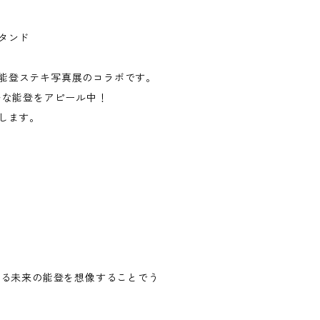
タンド
と能登ステキ写真展のコラボです。
テキな能登をアピール中！
します。
がる未来の能登を想像することでう