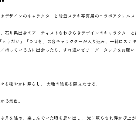
le
らきデザインのキャラクターと能登ステキ写真展のコラボアクリルス
第3弾は、石川県出身のアーティストさわひらきデザインのキャラクター
「つき」「とうだい」「つばき」の各キャラクターが入り込み、一緒にス
る／持っている方に出会ったら、すれ違いざまにグータッチをお願い
々を密やかに照らし、 大地の陰影を際立たせる。
広がる景色。
ぶ月を眺め、楽しんでいた頃を思い出し、 光に照らされ浮かび上