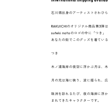
International shipping availab
石川県出身のアーティストさわひ
RAKUICHIのオリジナル商品
suteki notoのロゴの中に
あなたの街でこのグッズを着てい
つき
木ノ浦海岸の夜空に浮かぶ月は、木
月の光は海に映り、波に揺られ、
珠洲を訪れるたび、夜の海岸に浮か
まれてきたキャラクターです。