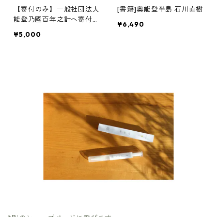
【寄付のみ】一般社団法人
[書籍]奥能登半島 石川直樹
能登乃國百年之計へ寄付す
¥6,490
る
¥5,000